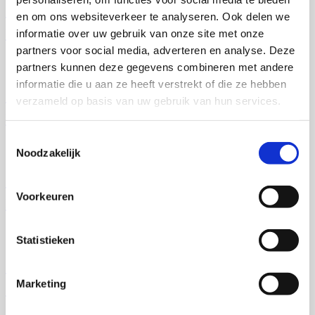
Een proefschrift laten produceren en
en om ons websiteverkeer te analyseren. Ook delen we
uitgeven
informatie over uw gebruik van onze site met onze
partners voor social media, adverteren en analyse. Deze
partners kunnen deze gegevens combineren met andere
informatie die u aan ze heeft verstrekt of die ze hebben
Zorg voor een proefschrift zonder
verzameld op basis van uw gebruik van hun services.
taalfouten
Toestemmingsselectie
Noodzakelijk
Houd de kosten van promoveren laag
Voorkeuren
met deze 4 tips!
Statistieken
Dankwoord proefschrift: hoe schrijft u
die?
Marketing