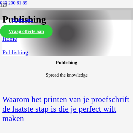
030 200 61 89
Publishing
Nederlands
Vraag offerte aan
Home
|
Publishing
Publishing
Spread the knowledge
Waarom het printen van je proefschrift
de laatste stap is die je perfect wilt
maken