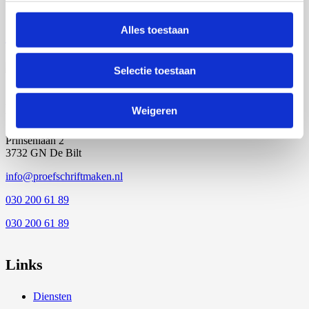
Promoveren betekenis
Alles toestaan
Selectie toestaan
Kantoor
Weigeren
Prinsenlaan 2
3732 GN De Bilt
info@proefschriftmaken.nl
030 200 61 89
030 200 61 89
Links
Diensten