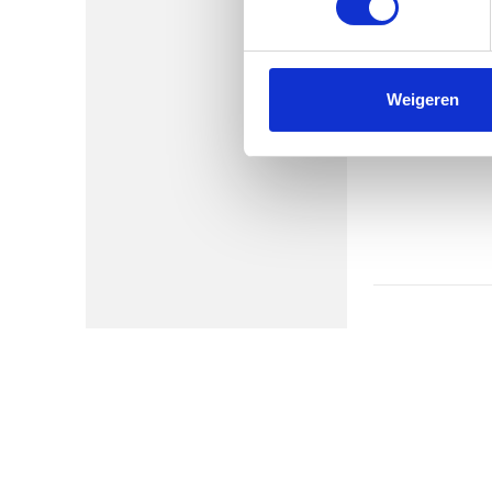
Eerder lieten we al doorschemeren dat het niet op iedere universiteit verplicht is om een vel met stellingen toe te voegen aan uw proefschrift. Bij verschillende universiteiten is dit wel het geval, maar niet overal. U kunt het Promotiereglement van de universiteit waar u hoopt te promoveren bekijken om te zien of proefschrift stellingen hier verplicht zijn of niet. Is het niet verplicht om bij u proefschrift stellingen toe te voegen? Dan kunt u er natuurlijk altijd nog voor kiezen om dit wel te doen.
Proefschrift printen? Neem contact op met ProefschriftMaken!
Weigeren