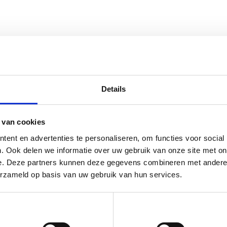
este stellingen zijn van hout.
n het openbaar is gemakkelijk met een mobiele telefoon.
Details
 van cookies
ent en advertenties te personaliseren, om functies voor social
. Ook delen we informatie over uw gebruik van onze site met on
e. Deze partners kunnen deze gegevens combineren met andere i
erzameld op basis van uw gebruik van hun services.
Voorkeuren
Statistieken