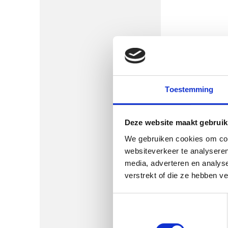
De b
Spreken i
Toestemming
Deze website maakt gebruik
We gebruiken cookies om cont
websiteverkeer te analyseren
media, adverteren en analys
verstrekt of die ze hebben v
Toestemmingsselectie
Noodzakelijk