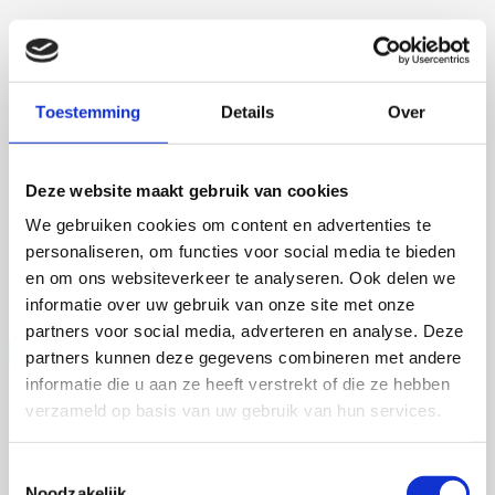
Martijn de Roij
Toestemming
Details
Over
Deze website maakt gebruik van cookies
2 september 2026
We gebruiken cookies om content en advertenties te
Martijn de Roij
personaliseren, om functies voor social media te bieden
en om ons websiteverkeer te analyseren. Ook delen we
Wageningen University
informatie over uw gebruik van onze site met onze
Open Ebook
partners voor social media, adverteren en analyse. Deze
partners kunnen deze gegevens combineren met andere
informatie die u aan ze heeft verstrekt of die ze hebben
verzameld op basis van uw gebruik van hun services.
Toestemmingsselectie
Noodzakelijk