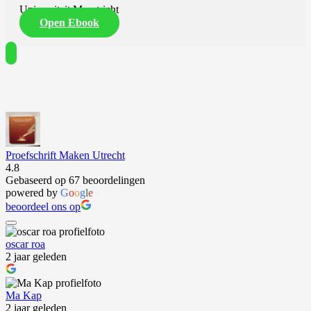
Universiteit Maastricht
Open Ebook
Proefschrift Maken Utrecht
4.8
Gebaseerd op 67 beoordelingen
powered by
G
o
o
g
l
e
beoordeel ons op
oscar roa
2 jaar geleden
Ma Kap
2 jaar geleden