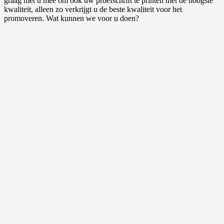
graag met u mee om ook uw proefschrift te printen met de hoogste
kwaliteit, alleen zo verkrijgt u de beste kwaliteit voor het
promoveren. Wat kunnen we voor u doen?