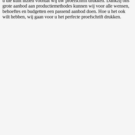
u die kunt inzien voordat wij uw proefschrift drukken. Dankzij ons
grote aanbod aan productiemethodes kunnen wij voor alle wensen,
behoeftes en budgetten een passend aanbod doen. Hoe u het ook
wilt hebben, wij gaan voor u het perfecte proefschrift drukken.