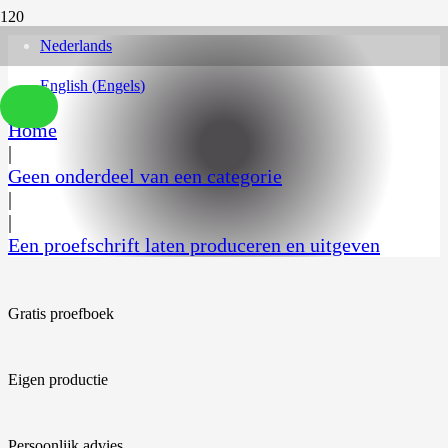
Nederlands
English
(
Engels
)
Home
|
Geen onderdeel van een categorie
|
|
Een proefschrift laten produceren en uitgeven
Gratis proefboek
Eigen productie
Persoonlijk advies