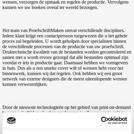
wensen, verzorgen de opmaak en regelen de productie. Vervolgens
kunnen we uw boeken overal ter wereld bezorgen.
Het team van ProefschriftMaken omvat verschillende disciplines.
Iedere klant krijgt een contactpersoon toegewezen die u het gehele
proces zal begeleiden. U wordt geholpen door specialisten binnen
de verschillende processen van de productie van uw proefschrift.
Druktechnische kwaliteit van de bestanden worden gecontroleerd en
samen met u wordt ervoor gezorgd dat alle bestanden optimaal zijn
voordat er iets in productie gaat. Daarnaast hebben we vormgevers
in huis. Dus als u een unieke cover wilt of wensen hebt voor het
binnenwerk, kunnen wij dat regelen. Ook hebben wij een groot
netwerk van externe designers die de meest uiteenlopende wensen
kunnen verwezenlijken.
Door de nieuwste technologieën op het gebied van print-on-demand
kunnen wij altijd uw boeken produceren in elke gewenste oplage.
Dit geeft ons de mogelijkheid de proef af te werken als een echt
boek, zodat u er nog een keer goed doorheen kan lopen en de
zekerheid hebt dat dit echt is wat u wilt voordat we de