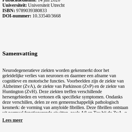
Universiteit:
Universiteit Utrecht
ISBN:
9789039380833
DOI-nummer:
10.33540/3668
FibrilPaints to Detect, Study and Modulate Amyloid Fibrils
Samenvatting
Neurodegeneratieve ziekten worden gekenmerkt door het
geleidelijke verlies van neuronen en daarmee een afname van
cognitieve en motorische functies. Voorbeelden zijn de ziekte van
Alzheimer (ZvA), de ziekte van Parkinson (ZvP) en de ziekte van
Huntington (ZvH). Deze ziekten treffen verschillende
hersengebieden en vertonen elk specifieke symptomen. Ondanks
deze verschillen, delen ze een gemeenschappelijk pathologisch
kenmerk: de vorming van amyloïde fibrillen. Deze fibrillen ontstaan
uit normaal functionerende eiwitten, zoals Aβ en Tau bij de ZvA, α-
synucleïne bij de ZvP, en Huntingtine bij de ZvH, die een β-sheet-
Lees meer
rijke conformatie aannemen en opstapelen tot sterk geordende
structuren.