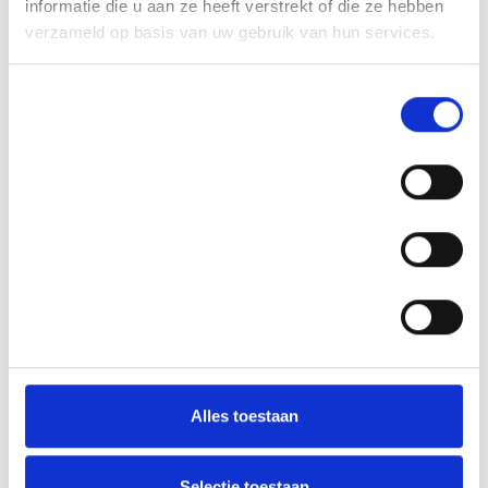
informatie die u aan ze heeft verstrekt of die ze hebben
verzameld op basis van uw gebruik van hun services.
Toestemmingsselectie
Noodzakelijk
Voorkeuren
Statistieken
Alles toestaan
Selectie toestaan