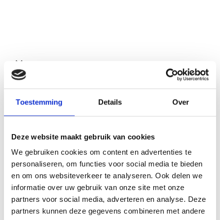
Bekijk ook deze proefschriften
Toestemming
Details
Over
Om deze mechanistische inzichten naar de praktijk te vertalen, evalueerde dit proefschrift strategieën om de PFAS-verwijdering te verbeteren en de operationele kosten van drinkwaterzuivering te verlagen. De resultaten wijzen erop dat het selecteren van GAC's met een hoog mesoporievolume en een gunstige oppervlaktelading, het verwijderen van concurrerende NOM via biologische behandeling of gecombineerde O₃-BAC-processen, en het toepassen van voorspellende modelleringskaders die expliciet rekening houden met competitie op adsorptieplaatsen en door oppervlaktediffusie beperkt transport, de meest veelbelovende benaderingen voor de nabije toekomst zijn.
Deze website maakt gebruik van cookies
We gebruiken cookies om content en advertenties te
personaliseren, om functies voor social media te bieden
en om ons websiteverkeer te analyseren. Ook delen we
informatie over uw gebruik van onze site met onze
partners voor social media, adverteren en analyse. Deze
partners kunnen deze gegevens combineren met andere