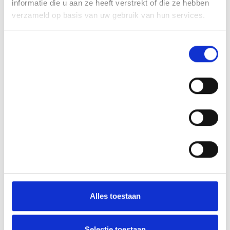
informatie die u aan ze heeft verstrekt of die ze hebben
verzameld op basis van uw gebruik van hun services.
Toestemmingsselectie
Noodzakelijk
Voorkeuren
Statistieken
Alles toestaan
Selectie toestaan