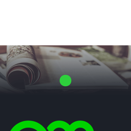
Laat ons een vrijblijvende offerte voor je proefschrift maken