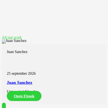
See also these dissertations
All our work
Juan Sanchez
25 september 2026
Juan Sanchez
Universiteit Utrecht
Open Ebook