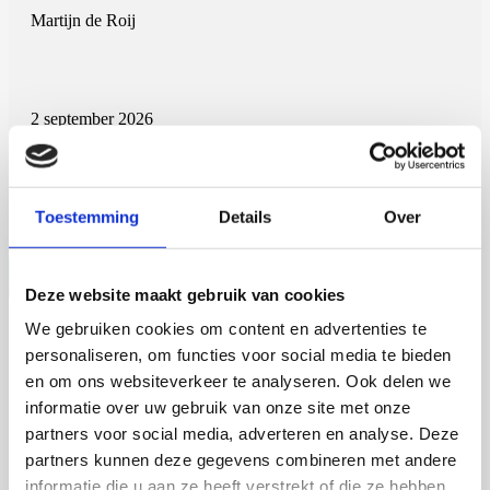
Martijn de Roij
2 september 2026
Martijn de Roij
Wageningen University
Toestemming
Details
Over
Open Ebook
Deze website maakt gebruik van cookies
We gebruiken cookies om content en advertenties te
Jia Li
personaliseren, om functies voor social media te bieden
en om ons websiteverkeer te analyseren. Ook delen we
informatie over uw gebruik van onze site met onze
16 september 2026
partners voor social media, adverteren en analyse. Deze
partners kunnen deze gegevens combineren met andere
Jia Li
informatie die u aan ze heeft verstrekt of die ze hebben