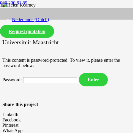
030 200 61 89
Nederlands
(
Dutch
)
Request quotation
English
Universiteit Maastricht
This content is password-protected. To view it, please enter the
password below.
Password:
Share this project
LinkedIn
Facebook
Pinterest
WhatsApp