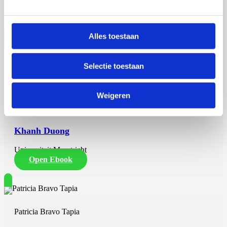
Erasmus Universiteit Rotterdam
Open Ebook
Alles toestaan
Selectie toestaan
Khanh Duong
Weigeren
28 september 2026
Khanh Duong
Universiteit Maastricht
Open Ebook
Patricia Bravo Tapia