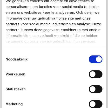
We gebruiken cookies om content en advertenties te
Anna Roodhof
personaliseren, om functies voor social media te bieden
en om ons websiteverkeer te analyseren. Ook delen we
informatie over uw gebruik van onze site met onze
9 oktober 2026
partners voor social media, adverteren en analyse. Deze
partners kunnen deze gegevens combineren met andere
Anna Roodhof
informatie die u aan ze heeft verstrekt of die ze hebben
Wageningen University
verzameld op basis van uw gebruik van hun services.
Open Ebook
Toestemmingsselectie
Noodzakelijk
Sander van Tilburg
Voorkeuren
Statistieken
16 september 2026
Sander van Tilburg
Marketing