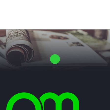
Laat ons een vrijblijvende offerte voor je proefschrift maken