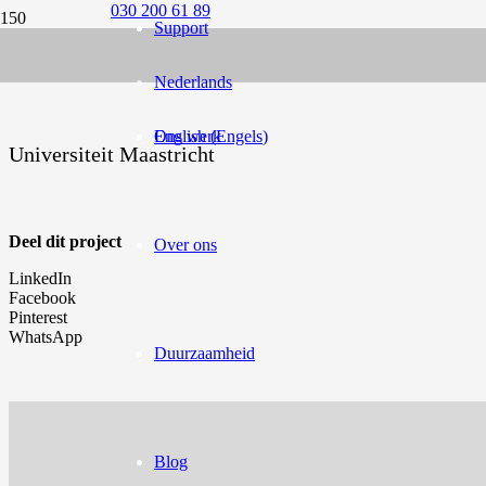
030 200 61 89
Support
Nederlands
English
Ons werk
(
Engels
)
Universiteit Maastricht
Deel dit project
Over ons
LinkedIn
Facebook
Pinterest
WhatsApp
Duurzaamheid
Blog