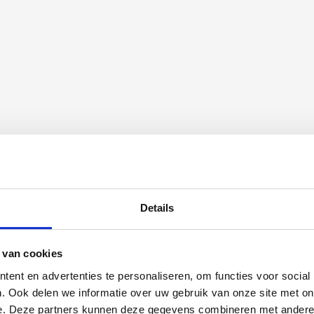
amcellen verbetert de overleving en het herstel in een ratmodel van
een geraffineerd preparaat met mesenchymale en hematopoïetische
ie. Onze focus lag bij het onderzoeken van de anti-inflammatoire
n verbeterde functionele uitkomst. Hiervoor kregen T-cel deficiënte
ncompressie, een intrathecale injectie met uit beenmerg verkregen
urende de eerste 5 weken na de interventie verbeterden NC het
lateerde complicaties in vergelijking met de controle groep die
den aan dat NC astrogliose en apoptose vooral in de eerste dagen na
ruggenmerg aan het einde van de studie (na 56 dagen) wees op
j regeneratieve processen.
Details
 van cookies
ent en advertenties te personaliseren, om functies voor social
. Ook delen we informatie over uw gebruik van onze site met on
e. Deze partners kunnen deze gegevens combineren met andere i