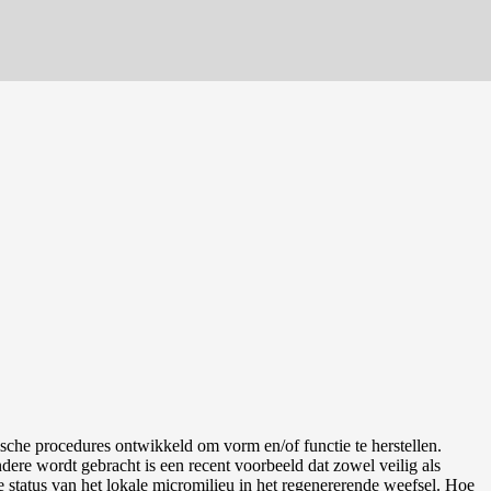
Stem cells in plastic and regenerative surgery
rgische procedures ontwikkeld om vorm en/of functie te herstellen.
dere wordt gebracht is een recent voorbeeld dat zowel veilig als
 de status van het lokale micromilieu in het regenererende weefsel. Hoe