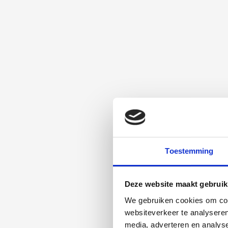
eigenschappen van cellen in het vettransplantaat.
Hoofdstuk 4. Infusie met gestandaardiseerde uit beenmerg verkregen st
dwarslaesie.
In hoofdstuk 4 hebben we de immunomodulatoire eigenschappen van 
stamcellen uit beenmerg onderzocht in een acuut model van dwarslaes
eigenschappen en het effect op zenuwregeneratie in de context van ee
ratten, bij wie een dwarslaesie was aangebracht door middel van ballo
stamcellen (genaamd Neuro-Cells; NC) de dag na de dwarslaesie. Ged
motorische herstel significant en veroorzaakten zij minder trauma gere
behandeld was met alleen oplosvloeistof. Histologische analyses toon
toediening verminderden. Proteomisch onderzoek van het verzamelde 
vrijgelaten paracriene factoren en identificeerde eiwitten betrokken bi
Toestemming
Deze website maakt gebruik
We gebruiken cookies om cont
websiteverkeer te analyseren
media, adverteren en analys