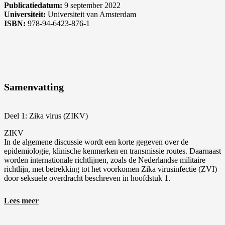
Publicatiedatum:
9 september 2022
Universiteit:
Universiteit van Amsterdam
ISBN:
978-94-6423-876-1
Samenvatting
Deel 1: Zika virus (ZIKV)
ZIKV
In de algemene discussie wordt een korte gegeven over de
epidemiologie, klinische kenmerken en transmissie routes. Daarnaast
worden internationale richtlijnen, zoals de Nederlandse militaire
richtlijn, met betrekking tot het voorkomen Zika virusinfectie (ZVI)
door seksuele overdracht beschreven in hoofdstuk 1.
De uitbraak van ZIKV op het Amerikaanse continent en de
Lees meer
aanwezigheid van onze militairen in dit gebied, was de start van een
observationele studie, beschreven in hoofdstuk 2. In deze studie zijn
124 Nederlandse militairen geïncludeerd, die werkzaam zijn