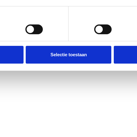
Voorkeuren
Statistieken
Selectie toestaan