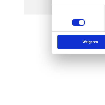
Toestemmingsselectie
Noodzakelijk
Weigeren