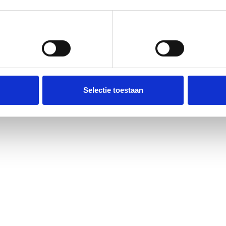
Voorkeuren
Statistieken
Selectie toestaan