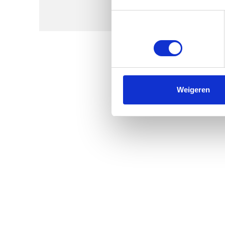
Toestemmingsselectie
Noodzakelijk
Weigeren