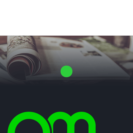
Laat ons een vrijblijvende offerte voor je proefschrift maken