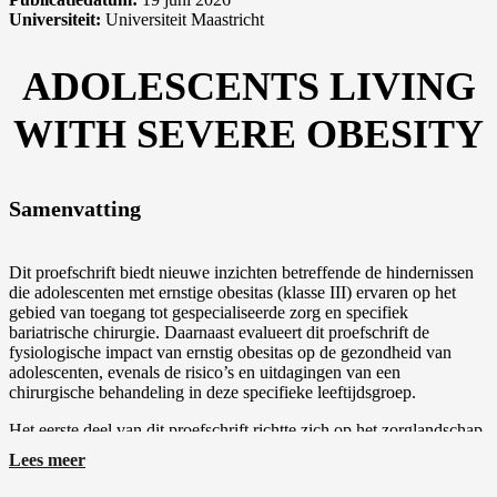
Universiteit:
Universiteit Maastricht
ADOLESCENTS LIVING
WITH SEVERE OBESITY
Samenvatting
Dit proefschrift biedt nieuwe inzichten betreffende de hindernissen
die adolescenten met ernstige obesitas (klasse III) ervaren op het
gebied van toegang tot gespecialiseerde zorg en specifiek
bariatrische chirurgie. Daarnaast evalueert dit proefschrift de
fysiologische impact van ernstig obesitas op de gezondheid van
adolescenten, evenals de risico’s en uitdagingen van een
chirurgische behandeling in deze specifieke leeftijdsgroep.
Het eerste deel van dit proefschrift richtte zich op het zorglandschap
voor adolescenten met ernstige obesitas. Overeenkomstig met de
Lees meer
situatie bij volwassenen, werd de heersende opvatting over
bariatrische chirurgie bij adolescenten lange tijd gedomineerd door