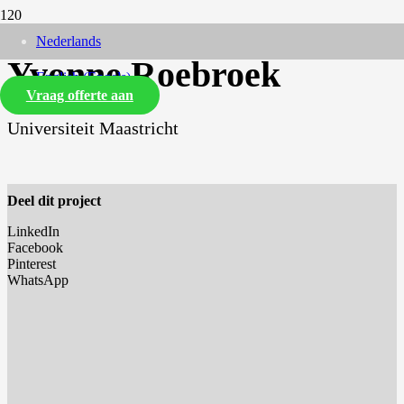
Nederlands
Yvonne Roebroek
English
(
Engels
)
Vraag offerte aan
Universiteit Maastricht
Deel dit project
LinkedIn
Facebook
Pinterest
WhatsApp