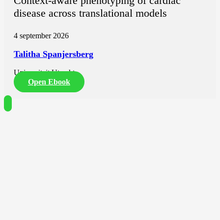
Context-aware phenotyping of cardiac
disease across translational models
4 september 2026
Talitha Spanjersberg
Universiteit Utrecht
Open Ebook