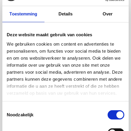
Toestemming
Details
Over
Deze website maakt gebruik van cookies
We gebruiken cookies om content en advertenties te
Martijn de Roij
personaliseren, om functies voor social media te bieden
en om ons websiteverkeer te analyseren. Ook delen we
Auxin Response Factor Proteolysis
informatie over uw gebruik van onze site met onze
partners voor social media, adverteren en analyse. Deze
2 september 2026
partners kunnen deze gegevens combineren met andere
Martijn de Roij
informatie die u aan ze heeft verstrekt of die ze hebben
verzameld op basis van uw gebruik van hun services.
Wageningen University
Open Ebook
Toestemmingsselectie
Noodzakelijk