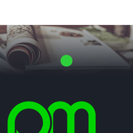
Laat ons een vrijblijvende offerte voor je proefschrift maken