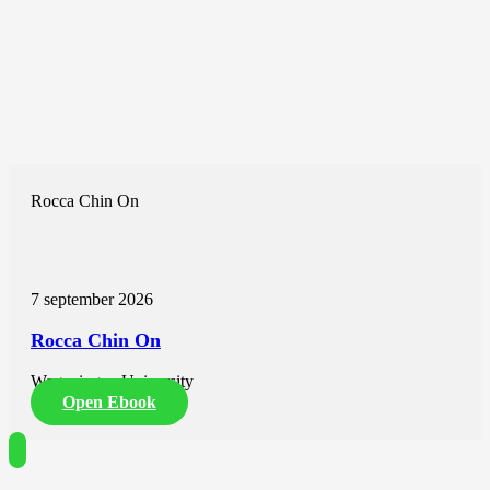
betere ouderdomsbepalingen van de lavastromen van Gunung
Agung nodig zijn om tussen deze twee scenario’s te kunnen
onderscheiden, evenals een uitgebreider globaal veldmodel. Toch
tonen de resultaten van Agung en Batur aan dat deze gesteenten zeer
geschikt zijn voor paleomagnetisch onderzoek. Een toekomstige
PSV-curve kan bovendien helpen met het dateren van vulkanische
afzettingen in Indonesië en zo de uitbarstingsgeschiedenis beter in
kaart brengen. Dit is vooral belangrijk in gebieden met gevaarlijke
vulkanische activiteit, zoals Indonesië.
Rocca Chin On
7 september 2026
Rocca Chin On
Wageningen University
Open Ebook