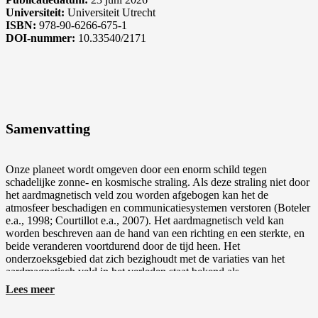
Universiteit:
Universiteit Utrecht
ISBN:
978-90-6266-675-1
DOI-nummer:
10.33540/2171
Samenvatting
Onze planeet wordt omgeven door een enorm schild tegen
schadelijke zonne- en kosmische straling. Als deze straling niet door
het aardmagnetisch veld zou worden afgebogen kan het de
atmosfeer beschadigen en communicatiesystemen verstoren (Boteler
e.a., 1998; Courtillot e.a., 2007). Het aardmagnetisch veld kan
worden beschreven aan de hand van een richting en een sterkte, en
beide veranderen voortdurend door de tijd heen. Het
onderzoeksgebied dat zich bezighoudt met de variaties van het
aardmagnetisch veld in het verleden staat bekend als
paleomagnetisme. Door gebruik te maken van archeologische
Lees meer
materialen, vulkanische gesteenten of sedimenten kunnen we de
vroegere veldwaarde op een specifieke locatie en op een bepaald