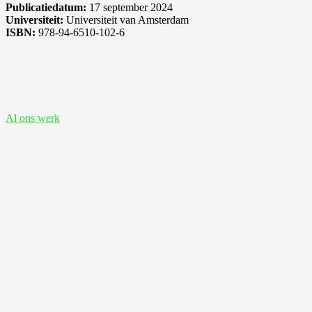
Publicatiedatum:
17 september 2024
Universiteit:
Universiteit van Amsterdam
ISBN:
978-94-6510-102-6
Bekijk ook deze proefschriften
Al ons werk