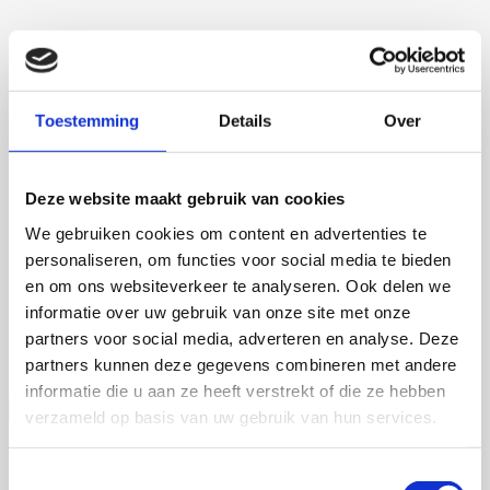
Toestemming
Details
Over
Martijn de Roij
Deze website maakt gebruik van cookies
We gebruiken cookies om content en advertenties te
personaliseren, om functies voor social media te bieden
2 september 2026
en om ons websiteverkeer te analyseren. Ook delen we
Martijn de Roij
informatie over uw gebruik van onze site met onze
partners voor social media, adverteren en analyse. Deze
Wageningen University
Open Ebook
partners kunnen deze gegevens combineren met andere
informatie die u aan ze heeft verstrekt of die ze hebben
verzameld op basis van uw gebruik van hun services.
Toestemmingsselectie