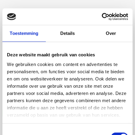
Toestemming
Details
Over
Martijn de Roij
Deze website maakt gebruik van cookies
We gebruiken cookies om content en advertenties te
personaliseren, om functies voor social media te bieden
2 september 2026
en om ons websiteverkeer te analyseren. Ook delen we
Martijn de Roij
informatie over uw gebruik van onze site met onze
partners voor social media, adverteren en analyse. Deze
Wageningen University
Open Ebook
partners kunnen deze gegevens combineren met andere
informatie die u aan ze heeft verstrekt of die ze hebben
verzameld op basis van uw gebruik van hun services.
Toestemmingsselectie