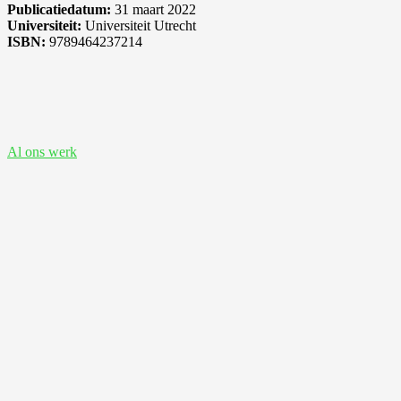
Publicatiedatum:
31 maart 2022
Universiteit:
Universiteit Utrecht
ISBN:
9789464237214
Bekijk ook deze proefschriften
Al ons werk