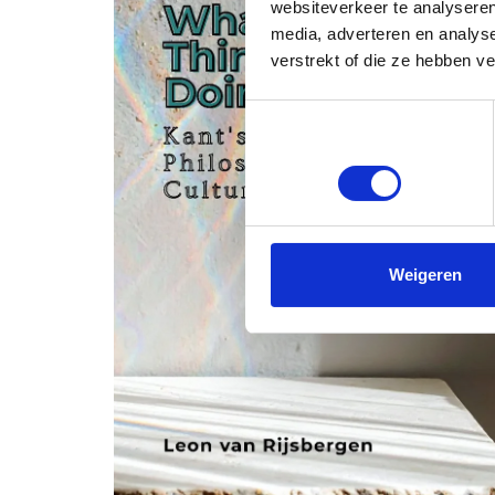
websiteverkeer te analyseren
media, adverteren en analys
verstrekt of die ze hebben v
Toestemmingsselectie
Noodzakelijk
Weigeren