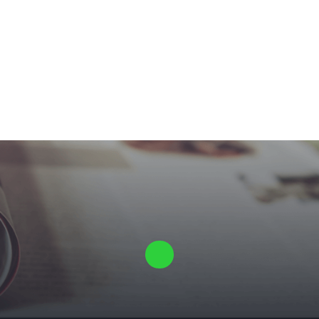
Laat ons een vrijblijvende offerte voor je proefschrift maken