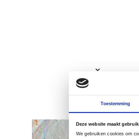
Bekijk ook deze proefschriften
Toestemming
Deze website maakt gebruik
We gebruiken cookies om cont