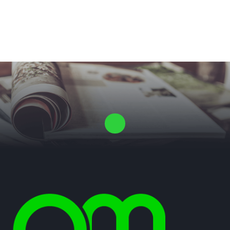
Laat ons een vrijblijvende offerte voor je proefschrift maken