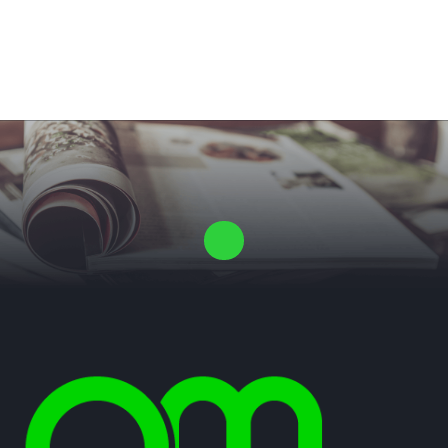
Laat ons een vrijblijvende offerte voor je proefschrift maken