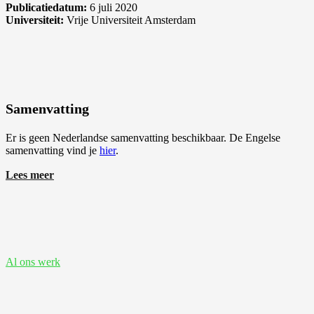
Publicatiedatum:
6 juli 2020
Universiteit:
Vrije Universiteit Amsterdam
Samenvatting
Er is geen Nederlandse samenvatting beschikbaar. De Engelse
samenvatting vind je
hier
.
Lees meer
Bekijk ook deze proefschriften
Al ons werk