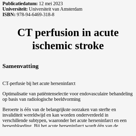
Publicatiedatum:
12 mei 2023
Universiteit:
Universiteit van Amsterdam
ISBN:
978-94-6469-318-8
CT perfusion in acute
ischemic stroke
Samenvatting
CT-perfusie bij het acute herseninfarct
Optimalisatie van patiëntenselectie voor endovasculaire behandeling
op basis van radiologische beeldvorming
Beroerte is één van de belangrijkste oorzaken van sterfte en
invaliditeit wereldwijd en kan worden onderverdeeld in
verschillende subtypen, waaronder het acute herseninfarct en een
hersenbloeding. Bij het acute herseninfarct wordt één van de
slagaderen die naar de hersenen leidt geblokkeerd. Meestal wordt dit