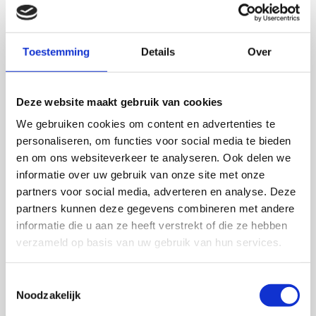
Toestemming
Details
Over
Deze website maakt gebruik van cookies
We gebruiken cookies om content en advertenties te
personaliseren, om functies voor social media te bieden
Punit Makani
en om ons websiteverkeer te analyseren. Ook delen we
Gray matter volumes in tinnitus and
informatie over uw gebruik van onze site met onze
hyperacusis
partners voor social media, adverteren en analyse. Deze
partners kunnen deze gegevens combineren met andere
14 september 2026
informatie die u aan ze heeft verstrekt of die ze hebben
verzameld op basis van uw gebruik van hun services.
Punit Makani
Rijksuniversiteit Groningen
Toestemmingsselectie
Noodzakelijk