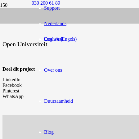
030 200 61 89
Support
Ingrid Boelhouwer
Nederlands
English
Ons werk
(
Engels
)
Open Universiteit
Deel dit project
Over ons
LinkedIn
Facebook
Pinterest
WhatsApp
Duurzaamheid
Blog