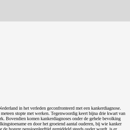
Nederland in het verleden geconfronteerd met een kankerdiagnose.
 meteen stopte met werken. Tegenwoordig keert bijna drie kwart van
 werk. Bovendien komen kankerdiagnoses onder de gehele bevolking
lkingstoename en door het groeiend aantal ouderen, bij wie kanker
de hogere pensioenleeftijd gemiddeld steeds ouder wordt, is er