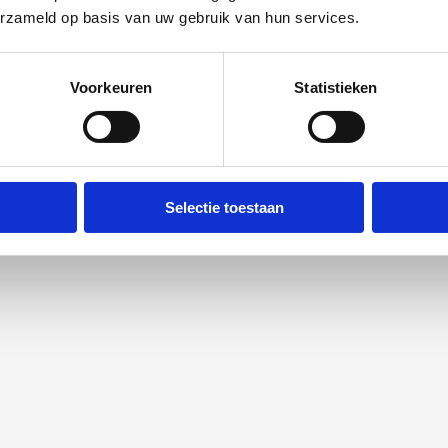
erzameld op basis van uw gebruik van hun services.
ssen mogelijke late effecten van kankerbehandeling (lichamelijke
 werkenden meer dan twee jaar na de diagnose van kanker die weer
Voorkeuren
Statistieken
 van deze veronderstelde samenhang?
ek. Uit een aantal studies was op te maken dat het werkvermogen in
rstel. Toch bleken werkvermogen na twee jaar nog steeds lager te zijn
 over het beloop van het werkvermogen na de eerste twee jaar na
nde cross-sectionele verbanden van late effecten (lichamelijke
an werkenden die meer dan twee jaar geleden de diagnose kanker
Selectie toestaan
esteld. Sociale steun door collega’s of door de leidinggevende en
en. Er werden geen onderzoeken gevonden naar een mogelijk
fecten en werkvermogen. Onderzoek naar longitudinale effecten,
tudies die in dit systematisch literatuuronderzoek waren opgenomen.
hronische aandoeningen op het werkfunctioneren en bufferen
sorganisaties in Nederland, bleek dat alle drie de groepen
ngen, en zowel lichamelijke als mentale aandoeningen) samengaan met
 samenhang te vertonen met de twee groepen met mentale chronische
andoeningen), en dus niet als er uitsluitend sprake was van
ere autonomie en een ondersteunende leiderschapsstijl samen met een