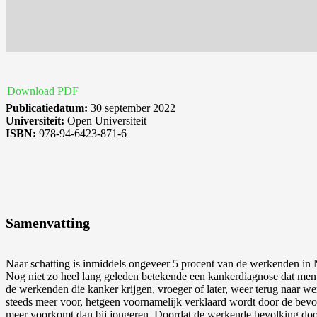
Download PDF
Publicatiedatum:
30 september 2022
Universiteit:
Open Universiteit
ISBN:
978-94-6423-871-6
Samenvatting
Naar schatting is inmiddels ongeveer 5 procent van de werkenden in 
Nog niet zo heel lang geleden betekende een kankerdiagnose dat men
de werkenden die kanker krijgen, vroeger of later, weer terug naar
steeds meer voor, hetgeen voornamelijk verklaard wordt door de bevo
meer voorkomt dan bij jongeren. Doordat de werkende bevolking door 