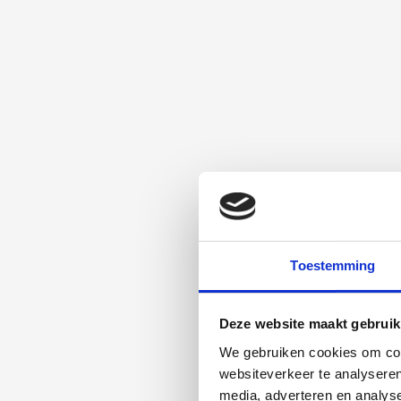
gevolg van de kankerbehandelingen. Deze problematiek staat steeds m
invloed te kunnen hebben op het brein, waarmee klachten als concent
ook behandelingen met anti-hormonen kunnen mogelijk van invloed 
neuropsychologisch onderzoek of kunnen gerapporteerd worden door
vragenlijstonderzoek. Vermoeidheid en cognitieve klachten kunnen o
Vermoeidheid kan cognitieve klachten veroorzaken, en het omgekeerd
cognitieve klachten, moet uitgezocht worden of er sprake is van een on
het beste gekozen worden om tot oplossingen te komen om het function
cognitieve klachten als vermoeidheid allereerst aandacht moet zijn vo
voor beide tegelijk.
Zoals hierboven reeds gezegd, wordt in dit promotieonderzoek het ve
klachten enerzijds en functioneren in werk anderzijds onderzocht. Voor
promotieonderzoek om werkvermogen en burn-outklachten. Daarnaast 
functioneren in werk in de weg zitten. Hierbij wordt een aantal hulp
Demands Resources (JD-R) model. Hulpbronnen zijn factoren die gunst
Toestemming
bijvoorbeeld mogelijke persoonlijke hulpbronnen zoals veerkracht – o
rol kunnen spelen. Om deze laatste groep hulpbronnen gaat het in di
werkvloer (door collega’s en door leidinggevenden). De vraag is stee
functioneren in werk én of deze hulpbronnen mogelijk een bufferend
Deze website maakt gebruik
effecten en ongunstiger functioneren in werk. Buffering zou betekene
enerzijds en mogelijk daardoor verminderd functioneren op het werk a
We gebruiken cookies om cont
onderzoek richt zich uiteraard op werkenden die in het verleden ge
websiteverkeer te analyseren
mogelijk chronische late effecten van kankerbehandelingen. Hiernaas
en/of lichamelijke chronische aandoeningen anders dan kanker.
media, adverteren en analys