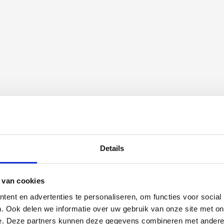
eer in de belangstelling van onderzoekers. Chemotherapie blijkt
ratieverlies of problemen met het geheugen verklaard worden. Echter
zijn. Cognitieve problemen kunnen worden onderzocht met
 diegenen die hiermee kampen, bijvoorbeeld door middel van
nderling samenhangen, maar ook met andere psychosociale factoren.
e kan ook. Wanneer er dus sprake is van zowel vermoeidheid, als van
derlinge oorzakelijke relatie. Dat heeft invloed op de richtingen die
eren te verbeteren. De vraag is dan namelijk of er in geval van zowel
or de vermoeidheid, voor de cognitieve klachten of misschien toch
rband tussen lichamelijke klachten, vermoeidheid en cognitieve
 wat betreft het functioneren in werk gaat het in dit
is het de vraag wat werkenden kan helpen wanneer late effecten het
bronnen in de werkomgeving onderzocht die zijn ontleend aan het Job-
ig zijn voor het functioneren in werk en betreffen – naast
Details
ok factoren die op de werkvloer in interacties en werkprocessen een
t promotieonderzoek. Gekozen is daarbij voor autonomie en steun op de
ds of deze hulpbronnen een gunstige samenhang laten zien met het
e werking hebben op de verwachte verbanden tussen chronische late
 van cookies
n dat deze hulpbronnen het verband tussen chronische late effecten
nderzijds minder sterk maken, en dat is dan dus gunstig. Het
ent en advertenties te personaliseren, om functies voor social
confronteerd werden met een kankerdiagnose en te maken hebben met
. Ook delen we informatie over uw gebruik van onze site met on
t is er echter ook een deelstudie gedaan onder werkenden met mentale
e. Deze partners kunnen deze gegevens combineren met andere i