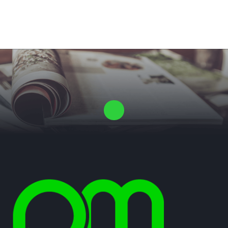
Laat ons een vrijblijvende offerte voor je proefschrift maken