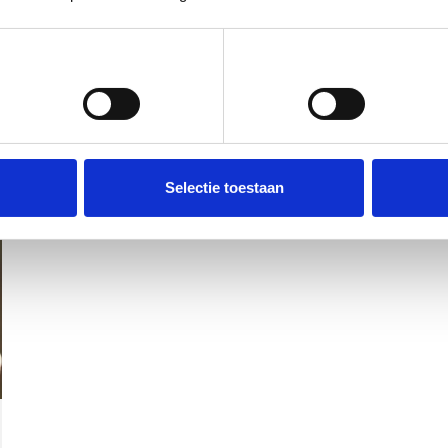
Voorkeuren
Statistieken
Selectie toestaan