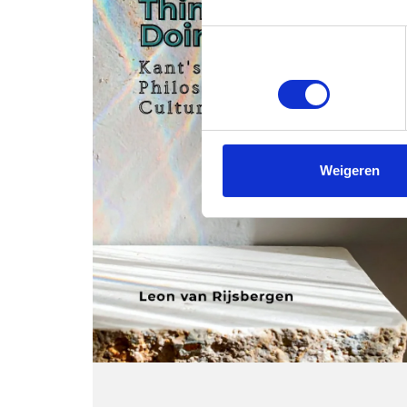
Toestemmingsselectie
Noodzakelijk
Weigeren