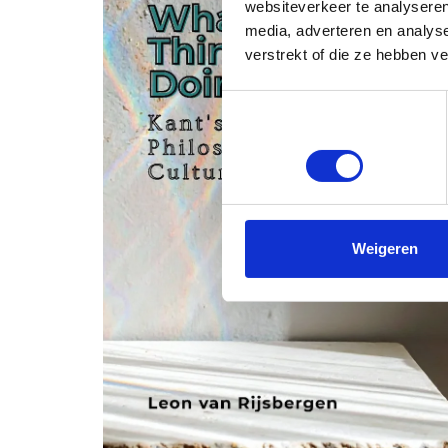
websiteverkeer te analyseren
media, adverteren en analys
verstrekt of die ze hebben v
Toestemmingsselectie
Noodzakelijk
Weigeren