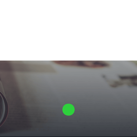
Laat ons een vrijblijvende offerte voor je proefschrift maken