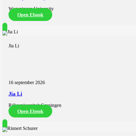
Wageningen University
Open Ebook
Jia Li
Deciphering the Hepatic Microenvironment
16 september 2026
Jia Li
Rijksuniversiteit Groningen
Open Ebook