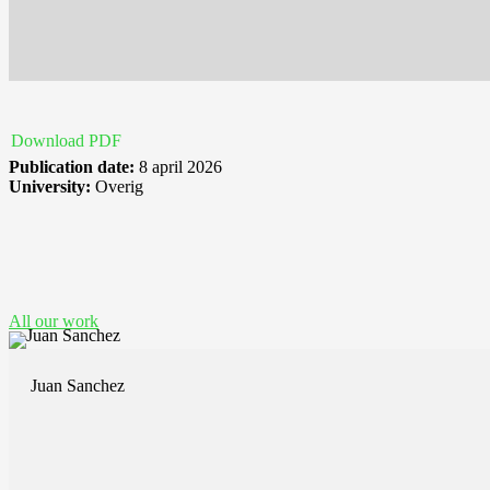
Download PDF
Publication date:
8 april 2026
University:
Overig
See also these dissertations
All our work
Juan Sanchez