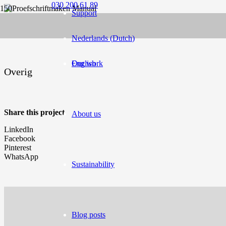
030 200 61 89
Support
Nederlands
(
Dutch
)
English
Our work
Overig
Share this project
About us
LinkedIn
Facebook
Pinterest
WhatsApp
Sustainability
Blog posts