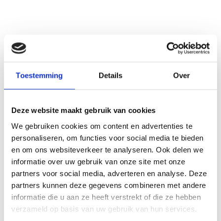
Without claiming to cover the full complexity of our relationships with animals, in this thesis we explore the sustainability of the relations humans have with the non-humans we are living with on various levels of interaction. Chapter 2 gives an overview how our relationships with animals has evolved over time and what different relationships we have. On the one hand, animals can serve instrumental purposes: we currently use animals for clothing, for testing a range of human products, for gaining basic insights into human biology and behavior, and as food. On the other hand, human-animal relations are social. We review the current state of research on human-animal relations by focusing particularly on pets and on the psychological mechanisms involved in this special relationship.
Toestemming
Details
Over
See also these dissertations
Deze website maakt gebruik van cookies
We gebruiken cookies om content en advertenties te
personaliseren, om functies voor social media te bieden
en om ons websiteverkeer te analyseren. Ook delen we
informatie over uw gebruik van onze site met onze
partners voor social media, adverteren en analyse. Deze
partners kunnen deze gegevens combineren met andere
informatie die u aan ze heeft verstrekt of die ze hebben
verzameld op basis van uw gebruik van hun services.