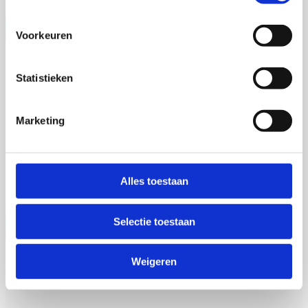
Voorkeuren
Jia Li
Statistieken
Marketing
16 september 2026
Jia Li
Rijksuniversiteit Groningen
Alles toestaan
Open Ebook
Selectie toestaan
Weigeren
Rinnert Schurer