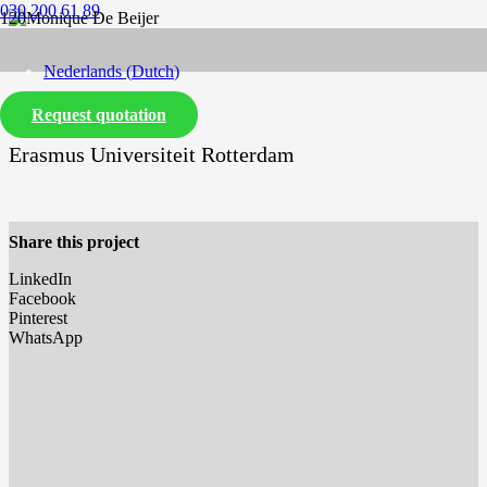
030 200 61 89
Nederlands
(
Dutch
)
Request quotation
English
Erasmus Universiteit Rotterdam
Share this project
LinkedIn
Facebook
Pinterest
WhatsApp