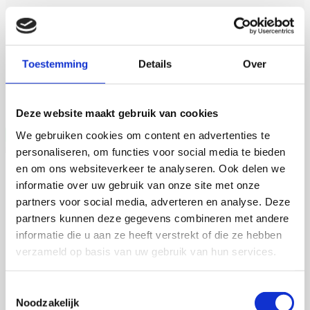
23 september 2026
Toestemming
Details
Over
Simon Tiberi
Rijksuniversiteit Groningen
Open Ebook
Deze website maakt gebruik van cookies
We gebruiken cookies om content en advertenties te
personaliseren, om functies voor social media te bieden
en om ons websiteverkeer te analyseren. Ook delen we
Martijn de Roij
informatie over uw gebruik van onze site met onze
partners voor social media, adverteren en analyse. Deze
partners kunnen deze gegevens combineren met andere
informatie die u aan ze heeft verstrekt of die ze hebben
2 september 2026
verzameld op basis van uw gebruik van hun services.
Martijn de Roij
Toestemmingsselectie
Wageningen University
Noodzakelijk
Open Ebook