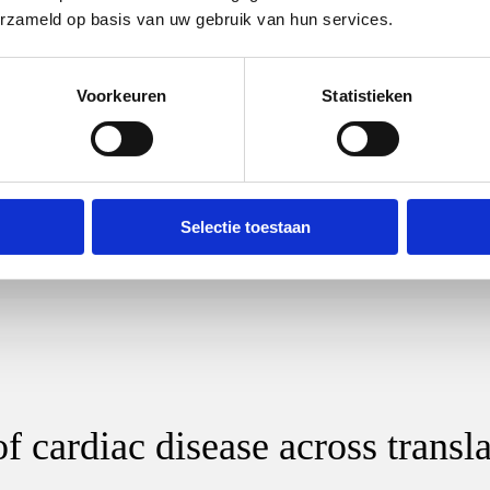
erzameld op basis van uw gebruik van hun services.
 latitudes
Voorkeuren
Statistieken
Selectie toestaan
 cardiac disease across transl