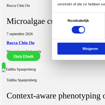
verstrekt of die ze hebben v
Rocca Chin On
Toestemmingsselectie
Microalgae cultivation at low
Noodzakelijk
7 september 2026
Rocca Chin On
Weigeren
Wageningen University
Open Ebook
Talitha Spanjersberg
Context-aware phenotyping of