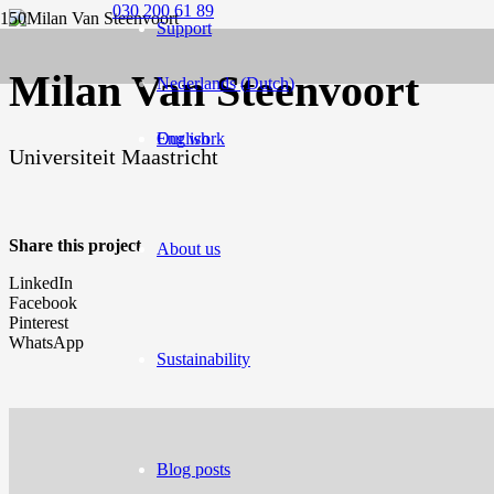
030 200 61 89
Support
Milan Van Steenvoort
Nederlands
(
Dutch
)
English
Our work
Universiteit Maastricht
Share this project
About us
LinkedIn
Facebook
Pinterest
WhatsApp
Sustainability
Blog posts