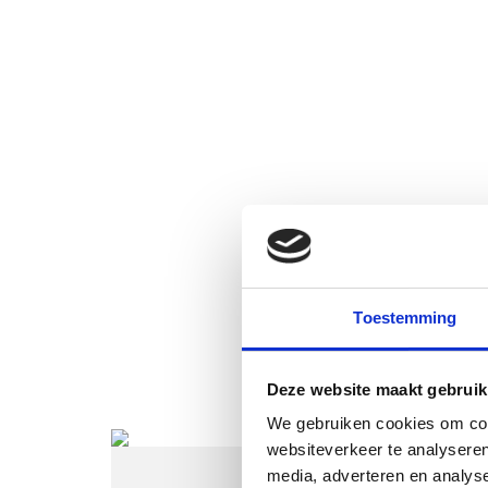
Summary
Toestemming
See also these dissertations
Deze website maakt gebruik
We gebruiken cookies om cont
websiteverkeer te analyseren
media, adverteren en analys