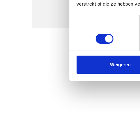
verstrekt of die ze hebben v
Toestemmingsselectie
Noodzakelijk
Weigeren