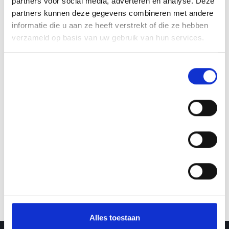
partners voor social media, adverteren en analyse. Deze
partners kunnen deze gegevens combineren met andere
informatie die u aan ze heeft verstrekt of die ze hebben
verzameld op basis van uw gebruik van hun services.
Toestemmingsselectie
Noodzakelijk
Voorkeuren
Statistieken
Alles toestaan