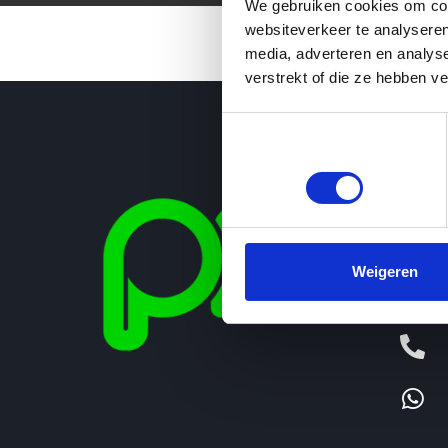
We gebruiken cookies om cont
websiteverkeer te analyseren
media, adverteren en analys
verstrekt of die ze hebben v
Toestemmingsselectie
Noodzakelijk
Weigeren