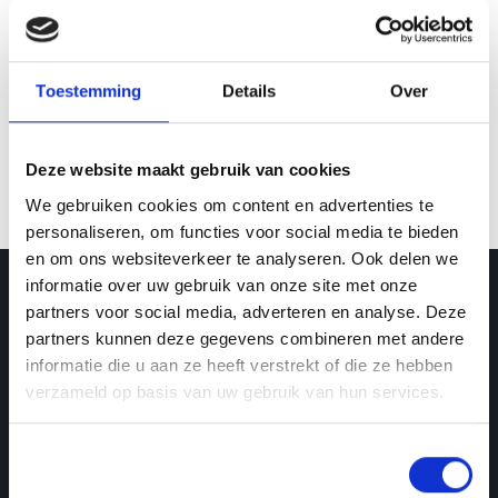
Toestemming
Details
Over
Deze website maakt gebruik van cookies
We gebruiken cookies om content en advertenties te
Lorem ipsum dolor sit amet, consectetuer adipiscing elit. Aenean commodo ligula eget dolor. Aenean massa. Cum sociis natoque penatibus et magnis dis parturient montes, nascetur ridiculus mus. Donec quam felis, ultricies nec, pellentesque eu, pretium quis, sem. Nulla consequat massa quis enim. Donec pede justo, fringilla vel, aliquet nec, vulputate eget, arcu. In enim justo, rhoncus ut, imperdiet a, venenatis vitae, justo. Nullam dictum felis eu pede mollis pretium. Integer tincidunt. Cras dapibus. Vivamus elementum semper nisi. Aenean vulputate eleifend tellus. Aenean leo ligula, porttitor eu, consequat vitae, eleifend ac, enim. Aliquam lorem ante, dapibus in, viverra quis, feugiat a, tellus. Phasellus viverra nulla ut metus varius laoreet. Quisque rutrum. Aenean imperdiet. Etiam ultricies nisi vel augue. Curabitur ullamcorper ultricies nisi. Nam eget dui.
personaliseren, om functies voor social media te bieden
en om ons websiteverkeer te analyseren. Ook delen we
informatie over uw gebruik van onze site met onze
partners voor social media, adverteren en analyse. Deze
partners kunnen deze gegevens combineren met andere
informatie die u aan ze heeft verstrekt of die ze hebben
verzameld op basis van uw gebruik van hun services.
Toestemmingsselectie
Noodzakelijk