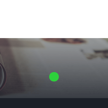
Laat ons een vrijblijvende offerte voor je proefschrift maken