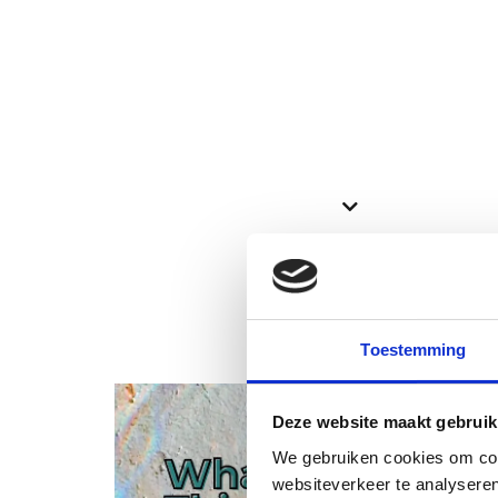
Bekijk ook deze proefschriften
Toestemming
Deze website maakt gebruik
We gebruiken cookies om cont
websiteverkeer te analyseren