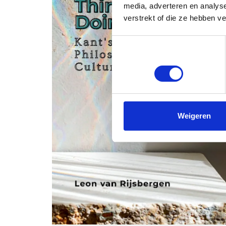
media, adverteren en analys
verstrekt of die ze hebben v
Toestemmingsselectie
Noodzakelijk
Weigeren