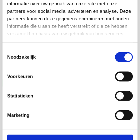
informatie over uw gebruik van onze site met onze
partners voor social media, adverteren en analyse. Deze
Martijn de Roij
partners kunnen deze gegevens combineren met andere
informatie die u aan ze heeft verstrekt of die ze hebben
verzameld op basis van uw gebruik van hun services.
2 september 2026
Martijn de Roij
Toestemmingsselectie
Noodzakelijk
Wageningen University
Voorkeuren
Statistieken
Marketing