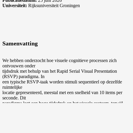
Publicatiedatum:
25 juni 2026
Universiteit:
Rijksuniversiteit Groningen
Samenvatting
We hebben onderzocht hoe visuele cognitieve processen zich
ontvouwen onder
tijdsdruk met behulp van het Rapid Serial Visual Presentation
(RSVP) paradigma. In
een typische RSVP-taak worden stimuli sequentieel op dezelfde
ruimtelijke
locatie gepresenteerd, meestal met een snelheid van 10 items per
seconde. Dit
paradigma legt een hoge tijdsdruk op het visuele systeem, terwijl
andere variabelen,
zoals ruimtelijke factoren, effectief onder controle worden
gehouden. Daarom is
RSVP een geschikt instrument om te onderzoeken hoe cognitieve
Bekijk ook deze proefschriften
middelen worden