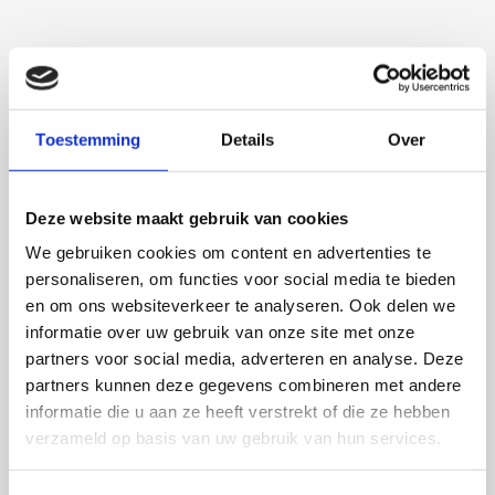
van de moleculaire mechanismen van het leven.
Toestemming
Details
Over
Deze website maakt gebruik van cookies
We gebruiken cookies om content en advertenties te
personaliseren, om functies voor social media te bieden
en om ons websiteverkeer te analyseren. Ook delen we
informatie over uw gebruik van onze site met onze
Martijn de Roij
partners voor social media, adverteren en analyse. Deze
partners kunnen deze gegevens combineren met andere
Auxin Response Factor Proteolysis
informatie die u aan ze heeft verstrekt of die ze hebben
verzameld op basis van uw gebruik van hun services.
2 september 2026
Martijn de Roij