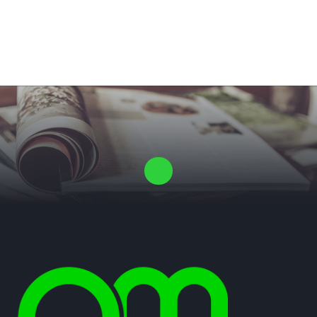
Laat ons een vrijblijvende offerte voor je proefschrift maken