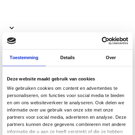
In Hoofdstuk 7 analyseerden wij zes studies over de relatie tussen premature ejaculatie en het 5-HTTLPR polymorfisme, die door Zhu et al. (Zhu, Mi et al. 2013) gebruikt waren in een door hen uitgevoerde meta-analyse.
Bekijk ook deze proefschriften
Toestemming
Details
Over
Deze website maakt gebruik van cookies
We gebruiken cookies om content en advertenties te
personaliseren, om functies voor social media te bieden
en om ons websiteverkeer te analyseren. Ook delen we
informatie over uw gebruik van onze site met onze
partners voor social media, adverteren en analyse. Deze
partners kunnen deze gegevens combineren met andere
informatie die u aan ze heeft verstrekt of die ze hebben