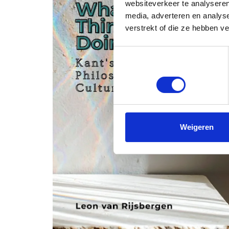
websiteverkeer te analyseren
media, adverteren en analys
verstrekt of die ze hebben v
Toestemmingsselectie
Noodzakelijk
Weigeren