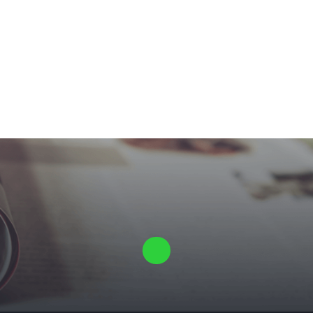
Laat ons een vrijblijvende offerte voor je proefschrift maken