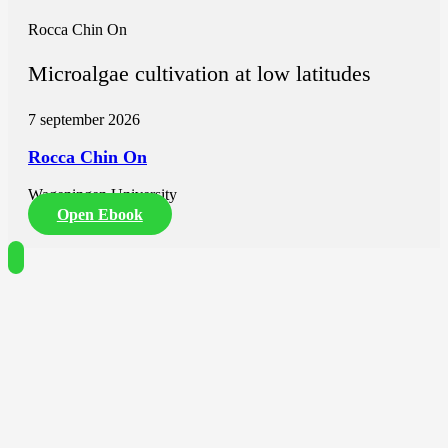
Center, Amsterdam, The Netherlands.
Department of Diagnostic and Interventional Neuroradiology,
Rocca Chin On
Hannover Medical School, Hannover, Germany.
Microalgae cultivation at low latitudes
7 september 2026
Rocca Chin On
Wageningen University
Open Ebook