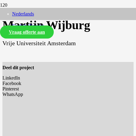
Nederlands
Martijn Wijburg
English
(
Engels
)
Vraag offerte aan
Vrije Universiteit Amsterdam
Deel dit project
LinkedIn
Facebook
Pinterest
WhatsApp