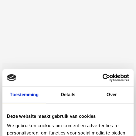
Martijn de Roij
Auxin Response Factor Proteolysis
Toestemming
Details
Over
2 september 2026
Martijn de Roij
Deze website maakt gebruik van cookies
Wageningen University
We gebruiken cookies om content en advertenties te
Open Ebook
personaliseren, om functies voor social media te bieden