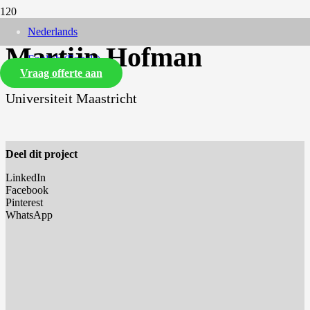
Nederlands
Martijn Hofman
English
(
Engels
)
Vraag offerte aan
Universiteit Maastricht
Deel dit project
LinkedIn
Facebook
Pinterest
WhatsApp