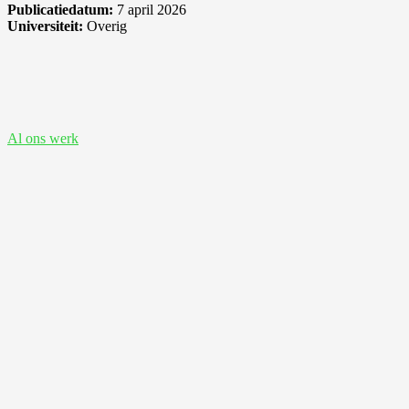
Publicatiedatum:
7 april 2026
Universiteit:
Overig
Bekijk ook deze proefschriften
Al ons werk