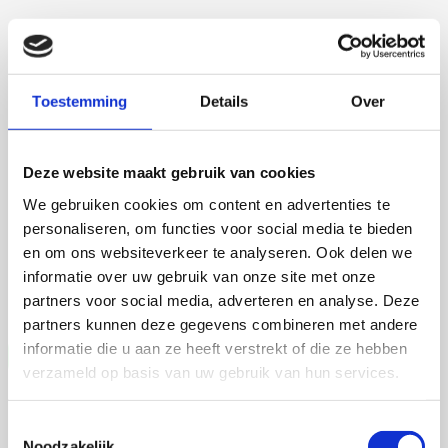
Toestemming
Details
Over
Martijn de Roij
Deze website maakt gebruik van cookies
We gebruiken cookies om content en advertenties te
2 september 2026
personaliseren, om functies voor social media te bieden
en om ons websiteverkeer te analyseren. Ook delen we
Martijn de Roij
informatie over uw gebruik van onze site met onze
Wageningen University
partners voor social media, adverteren en analyse. Deze
Open Ebook
partners kunnen deze gegevens combineren met andere
informatie die u aan ze heeft verstrekt of die ze hebben
verzameld op basis van uw gebruik van hun services.
Toestemmingsselectie
Noodzakelijk