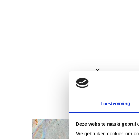
Bekijk ook deze proefschriften
Toestemming
Deze website maakt gebruik
We gebruiken cookies om cont