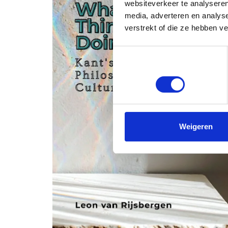
websiteverkeer te analyseren
media, adverteren en analys
verstrekt of die ze hebben v
Toestemmingsselectie
Noodzakelijk
Weigeren