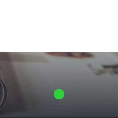
Laat ons een vrijblijvende offerte voor je proefschrift maken