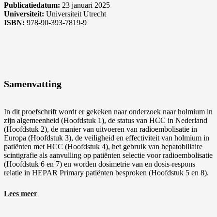
Publicatiedatum:
23 januari 2025
Universiteit:
Universiteit Utrecht
ISBN:
978-90-393-7819-9
Samenvatting
In dit proefschrift wordt er gekeken naar onderzoek naar holmium in
zijn algemeenheid (Hoofdstuk 1), de status van HCC in Nederland
(Hoofdstuk 2), de manier van uitvoeren van radioembolisatie in
Europa (Hoofdstuk 3), de veiligheid en effectiviteit van holmium in
patiënten met HCC (Hoofdstuk 4), het gebruik van hepatobiliaire
scintigrafie als aanvulling op patiënten selectie voor radioembolisatie
(Hoofdstuk 6 en 7) en worden dosimetrie van en dosis-respons
relatie in HEPAR Primary patiënten besproken (Hoofdstuk 5 en 8).
Kanker is nog steeds een veel voorkomende ziekte bij mensen over
Lees meer
de hele wereld. In de afgelopen twee decennia zijn steeds vaker
mensen met leverkanker gediagnosticeerd in Nederland. In de
meeste gevallen gaat het om hepatocellulair carcinoom (HCC).