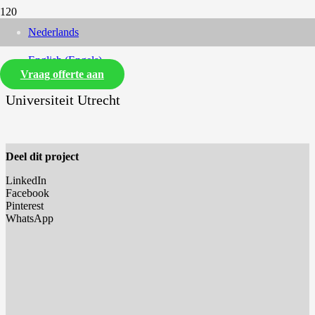
Nederlands
Margot Thea Maria Reinders Hut
English
(
Engels
)
Vraag offerte aan
Universiteit Utrecht
Deel dit project
LinkedIn
Facebook
Pinterest
WhatsApp