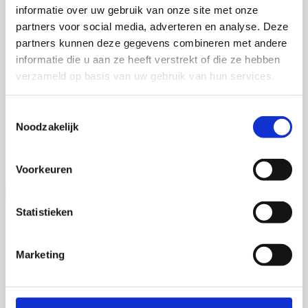
informatie over uw gebruik van onze site met onze
partners voor social media, adverteren en analyse. Deze
Talitha Spanjersberg
partners kunnen deze gegevens combineren met andere
informatie die u aan ze heeft verstrekt of die ze hebben
verzameld op basis van uw gebruik van hun services.
4 september 2026
Toestemmingsselectie
Talitha Spanjersberg
Noodzakelijk
Universiteit Utrecht
Open Ebook
Voorkeuren
Statistieken
Marketing