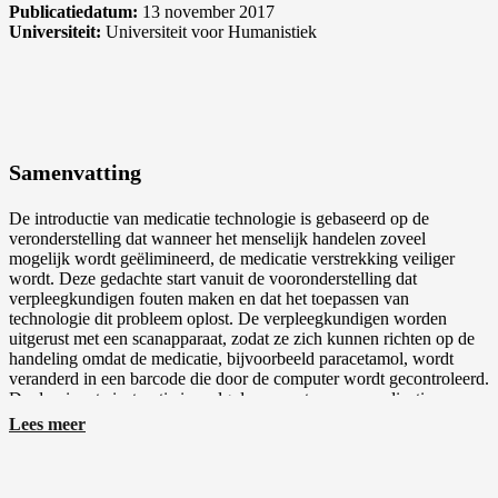
Publicatiedatum:
13 november 2017
Universiteit:
Universiteit voor Humanistiek
Samenvatting
De introductie van medicatie technologie is gebaseerd op de
veronderstelling dat wanneer het menselijk handelen zoveel
mogelijk wordt geëlimineerd, de medicatie verstrekking veiliger
wordt. Deze gedachte start vanuit de vooronderstelling dat
verpleegkundigen fouten maken en dat het toepassen van
technologie dit probleem oplost. De verpleegkundigen worden
uitgerust met een scanapparaat, zodat ze zich kunnen richten op de
handeling omdat de medicatie, bijvoorbeeld paracetamol, wordt
veranderd in een barcode die door de computer wordt gecontroleerd.
De dominante instructie is, volg de computer, scan medicatie, en
vertrouw op de expliciete technologie, omdat dat de veiligheid
Lees meer
verbetert. Tegelijkertijd krijgen de verpleegkundigen de instructie
zelf te blijven nadenken en de technologie niet blindelings te
vertrouwen. Ze worden gevraagd te blijven kijken naar fouten in het
Bekijk ook deze proefschriften