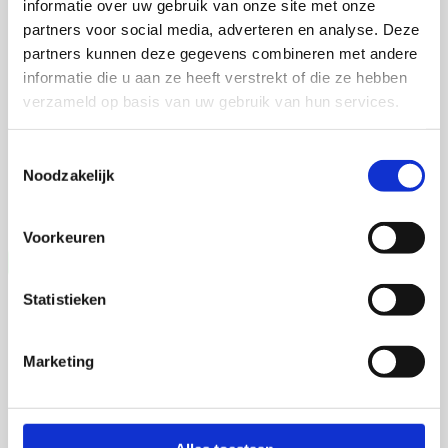
informatie over uw gebruik van onze site met onze
partners voor social media, adverteren en analyse. Deze
Martijn de Roij
partners kunnen deze gegevens combineren met andere
informatie die u aan ze heeft verstrekt of die ze hebben
verzameld op basis van uw gebruik van hun services.
2 september 2026
Toestemmingsselectie
Martijn de Roij
Noodzakelijk
Wageningen University
Open Ebook
Voorkeuren
Statistieken
Marketing