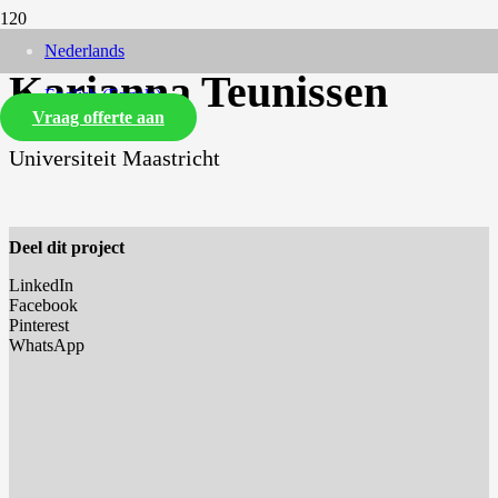
Nederlands
Karianna Teunissen
English
(
Engels
)
Vraag offerte aan
Universiteit Maastricht
Deel dit project
LinkedIn
Facebook
Pinterest
WhatsApp