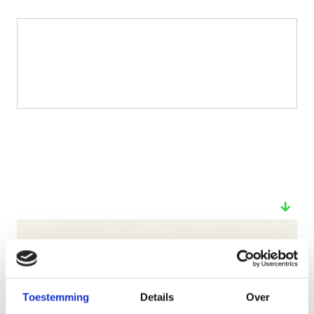
Bekijk ook deze proefschriften
Toestemming
Details
Over