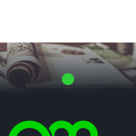
Laat ons een vrijblijvende offerte voor je proefschrift maken